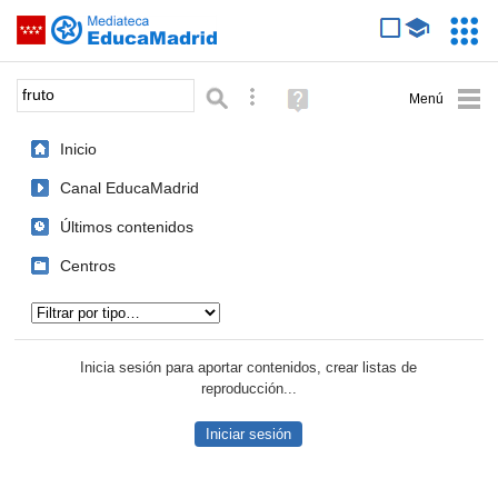
Mediateca de EducaMadrid
Saltar navegación
Servic
Educa
Palabra o frase:
Búsqueda avanzada
Ayuda
(en
ventana
Inicio
nueva)
Canal EducaMadrid
Últimos contenidos
Centros
Tipo de contenido:
Inicia sesión para aportar contenidos, crear listas de
reproducción...
Iniciar sesión