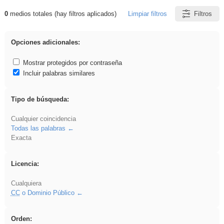
0
medios totales (hay filtros aplicados)
Limpiar filtros
Filtros
Resultados de: fruto
Opciones adicionales:
Mostrar protegidos por contraseña
Incluir palabras similares
Tipo de búsqueda:
Cualquier coincidencia
Todas las palabras
Exacta
Licencia:
Cualquiera
CC
o Dominio Público
Orden: