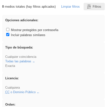
0
medios totales (hay filtros aplicados)
Limpiar filtros
Filtros
Resultados de: fruto
Opciones adicionales:
Mostrar protegidos por contraseña
Incluir palabras similares
Tipo de búsqueda:
Cualquier coincidencia
Todas las palabras
Exacta
Licencia:
Cualquiera
CC
o Dominio Público
Orden: