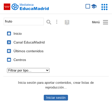
Mediateca de EducaMadrid
Saltar navegación
Servic
Educa
Palabra o frase:
Búsqueda avanzada
Ayuda
(en
ventana
Inicio
nueva)
Canal EducaMadrid
Últimos contenidos
Centros
Tipo de contenido:
Inicia sesión para aportar contenidos, crear listas de
reproducción...
Iniciar sesión