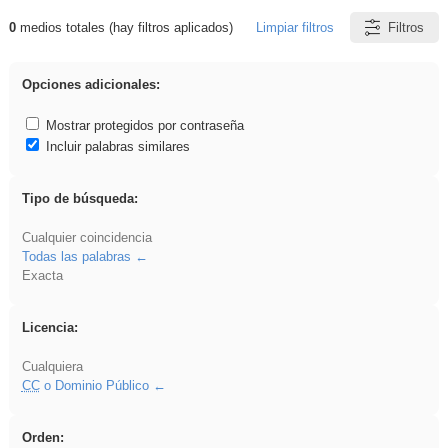
0
medios totales (hay filtros aplicados)
Limpiar filtros
Filtros
Resultados de: fruto
Opciones adicionales:
Mostrar protegidos por contraseña
Incluir palabras similares
Tipo de búsqueda:
Cualquier coincidencia
Todas las palabras
Exacta
Licencia:
Cualquiera
CC
o Dominio Público
Orden: