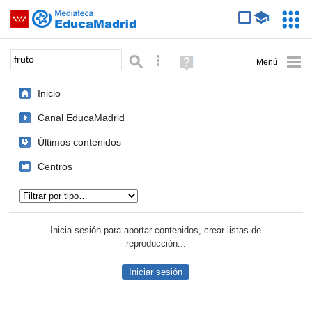
Mediateca de EducaMadrid
Saltar navegación
Servic
Educa
Palabra o frase:
Búsqueda avanzada
Ayuda
(en
ventana
Inicio
nueva)
Canal EducaMadrid
Últimos contenidos
Centros
Tipo de contenido:
Inicia sesión para aportar contenidos, crear listas de
reproducción...
Iniciar sesión