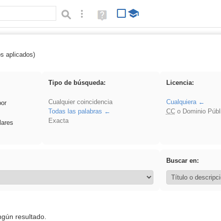
Búsqueda avanzada
Ayuda
(en
ventana
nueva)
os aplicados)
fruto
Tipo de búsqueda:
Licencia:
Cualquier coincidencia
Cualquiera
por
Todas las palabras
CC
o Dominio Públ
Exacta
lares
Buscar en:
ngún resultado.