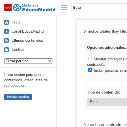
Mediateca de EducaMadrid
Saltar navegación
Palabra o frase:
Inicio
Canal EducaMadrid
0
medios totales (hay filtr
Resultados de: 
Últimos contenidos
Opciones adicionales:
Centros
Tipo de contenido:
Mostrar protegidos 
contraseña
Incluir palabras simi
Inicia sesión para aportar
contenidos, crear listas de
reproducción...
Tipo de contenido:
Iniciar sesión
No se ha encontrado ni