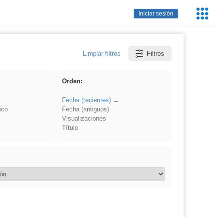
Servic
Iniciar sesión
Educa
Limpiar filtros
Filtros
Orden:
Fecha (recientes)
ico
Fecha (antiguos)
Visualizaciones
Título