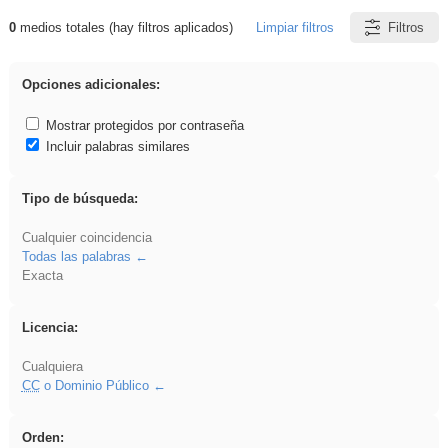
0
medios totales (hay filtros aplicados)
Limpiar filtros
Filtros
Resultados de: fruto
Opciones adicionales:
Mostrar protegidos por contraseña
Incluir palabras similares
Tipo de búsqueda:
Cualquier coincidencia
Todas las palabras
Exacta
Licencia:
Cualquiera
CC
o Dominio Público
Orden: