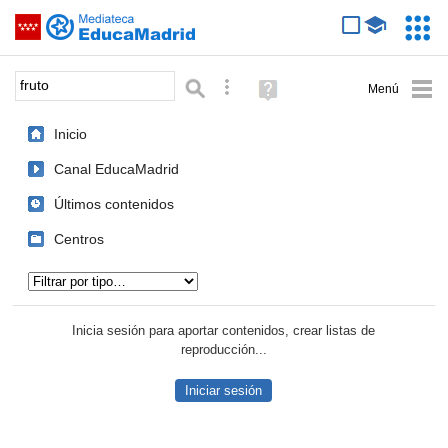
Mediateca de EducaMadrid
Saltar navegación
Servic
Educa
Palabra o frase:
Búsqueda avanzada
Ayuda
(en
ventana
Inicio
nueva)
Canal EducaMadrid
Últimos contenidos
Centros
Tipo de contenido:
Inicia sesión para aportar contenidos, crear listas de
reproducción...
Iniciar sesión