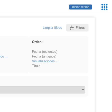
Servic
Iniciar sesión
Educa
Limpiar filtros
Filtros
Orden:
Fecha (recientes)
ico
Fecha (antiguos)
Visualizaciones
Título