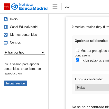
Mediateca de EducaMadrid
Saltar navegación
Palabra o frase:
Inicio
Canal EducaMadrid
0
medios totales (hay filtr
Resultados de: 
Últimos contenidos
Opciones adicionales:
Centros
Tipo de contenido:
Mostrar protegidos 
contraseña
Incluir palabras simi
Inicia sesión para aportar
contenidos, crear listas de
reproducción...
Tipo de contenido:
Iniciar sesión
No se ha encontrado ni