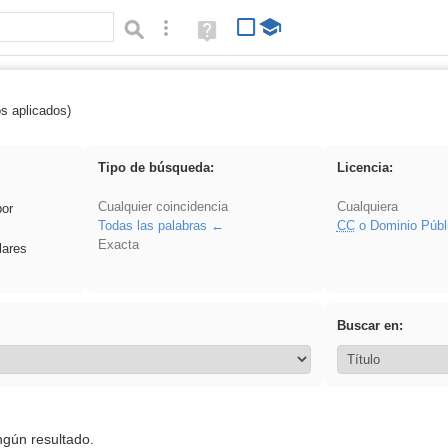
Búsqueda avanzada
Ayuda
(en
ventana
nueva)
os aplicados)
fruto
Tipo de búsqueda:
Licencia:
Cualquier coincidencia
Cualquiera
por
Todas las palabras
CC
o Dominio Públ
Exacta
lares
Buscar en:
ngún resultado.