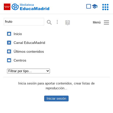
Mediateca de EducaMadrid
Saltar navegación
Servic
Educa
Palabra o frase:
Búsqueda avanzada
Ayuda
(en
ventana
Inicio
nueva)
Canal EducaMadrid
Últimos contenidos
Centros
Tipo de contenido:
Inicia sesión para aportar contenidos, crear listas de
reproducción...
Iniciar sesión