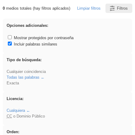
0
medios totales (hay filtros aplicados)
Limpiar filtros
Filtros
Resultados de: fruto
Opciones adicionales:
Mostrar protegidos por contraseña
Incluir palabras similares
Tipo de búsqueda:
Cualquier coincidencia
Todas las palabras
Exacta
Licencia:
Cualquiera
CC
o Dominio Público
Orden: