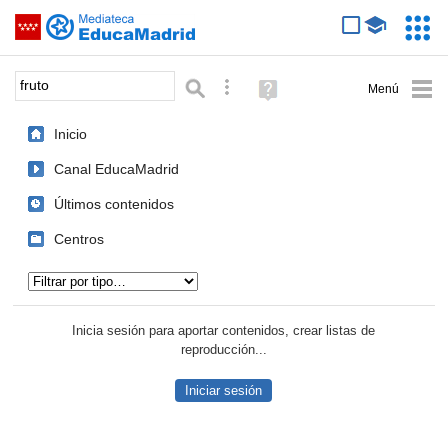
Mediateca de EducaMadrid
Saltar navegación
Servic
Educa
Palabra o frase:
Búsqueda avanzada
Ayuda
(en
ventana
Inicio
nueva)
Canal EducaMadrid
Últimos contenidos
Centros
Tipo de contenido:
Inicia sesión para aportar contenidos, crear listas de
reproducción...
Iniciar sesión