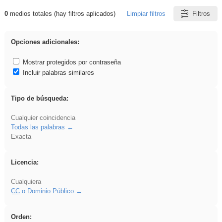
0
medios totales (hay filtros aplicados)
Limpiar filtros
Filtros
Resultados de: fruto
Opciones adicionales:
Mostrar protegidos por contraseña
Incluir palabras similares
Tipo de búsqueda:
Cualquier coincidencia
Todas las palabras
Exacta
Licencia:
Cualquiera
CC
o Dominio Público
Orden: