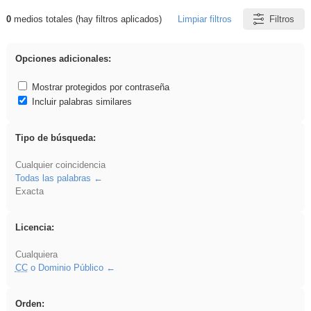
0
medios totales (hay filtros aplicados)
Limpiar filtros
Filtros
Resultados de: fruto
Opciones adicionales:
Mostrar protegidos por contraseña
Incluir palabras similares
Tipo de búsqueda:
Cualquier coincidencia
Todas las palabras
Exacta
Licencia:
Cualquiera
CC
o Dominio Público
Orden: