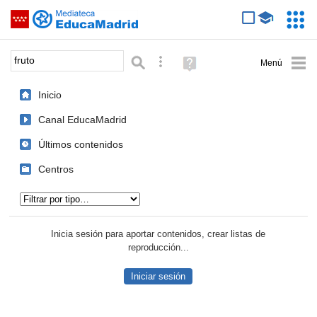
Mediateca de EducaMadrid
Saltar navegación
Servic
Educa
Palabra o frase:
Búsqueda avanzada
Ayuda
(en
ventana
Inicio
nueva)
Canal EducaMadrid
Últimos contenidos
Centros
Tipo de contenido:
Inicia sesión para aportar contenidos, crear listas de
reproducción...
Iniciar sesión