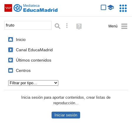
Mediateca de EducaMadrid
Saltar navegación
Servic
Educa
Palabra o frase:
Búsqueda avanzada
Ayuda
(en
ventana
Inicio
nueva)
Canal EducaMadrid
Últimos contenidos
Centros
Tipo de contenido:
Inicia sesión para aportar contenidos, crear listas de
reproducción...
Iniciar sesión