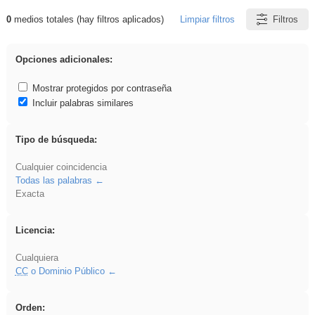
0
medios totales (hay filtros aplicados)
Limpiar filtros
Filtros
Resultados de: fruto
Opciones adicionales:
Mostrar protegidos por contraseña
Incluir palabras similares
Tipo de búsqueda:
Cualquier coincidencia
Todas las palabras
Exacta
Licencia:
Cualquiera
CC
o Dominio Público
Orden: