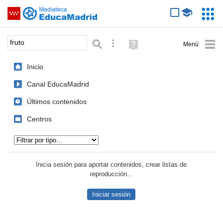
Mediateca de EducaMadrid
Saltar navegación
Servic
Educa
Palabra o frase:
Búsqueda avanzada
Ayuda
(en
ventana
Inicio
nueva)
Canal EducaMadrid
Últimos contenidos
Centros
Tipo de contenido:
Inicia sesión para aportar contenidos, crear listas de
reproducción...
Iniciar sesión