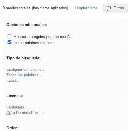
0
medios totales (hay filtros aplicados)
Limpiar filtros
Filtros
Resultados de: fruto
Opciones adicionales:
Mostrar protegidos por contraseña
Incluir palabras similares
Tipo de búsqueda:
Cualquier coincidencia
Todas las palabras
Exacta
Licencia:
Cualquiera
CC
o Dominio Público
Orden: