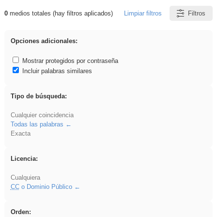
0
medios totales (hay filtros aplicados)
Limpiar filtros
Filtros
Resultados de: fruto
Opciones adicionales:
Mostrar protegidos por contraseña
Incluir palabras similares
Tipo de búsqueda:
Cualquier coincidencia
Todas las palabras
Exacta
Licencia:
Cualquiera
CC
o Dominio Público
Orden: