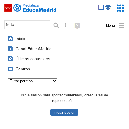
Mediateca de EducaMadrid
Saltar navegación
Servic
Educa
Palabra o frase:
Búsqueda avanzada
Ayuda
(en
ventana
Inicio
nueva)
Canal EducaMadrid
Últimos contenidos
Centros
Tipo de contenido:
Inicia sesión para aportar contenidos, crear listas de
reproducción...
Iniciar sesión