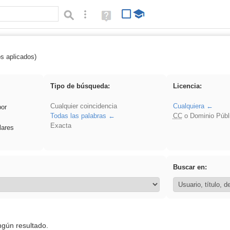
Búsqueda avanzada
Ayuda
(en
ventana
nueva)
os aplicados)
fruto
Tipo de búsqueda:
Licencia:
Cualquier coincidencia
Cualquiera
por
Todas las palabras
CC
o Dominio Públ
Exacta
lares
Buscar en:
ngún resultado.