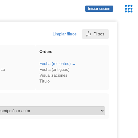
Servic
Iniciar sesión
Educa
Limpiar filtros
Filtros
Orden:
Fecha (recientes)
ico
Fecha (antiguos)
Visualizaciones
Título