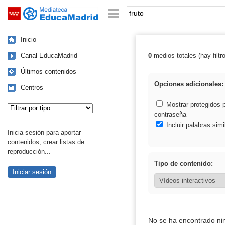
Mediateca de EducaMadrid
Saltar navegación
Palabra o frase:
Inicio
Canal EducaMadrid
0
medios totales (hay filtr
Resultados de: 
Últimos contenidos
Opciones adicionales:
Centros
Tipo de contenido:
Mostrar protegidos 
contraseña
Incluir palabras simi
Inicia sesión para aportar
contenidos, crear listas de
reproducción...
Tipo de contenido:
Iniciar sesión
No se ha encontrado ni