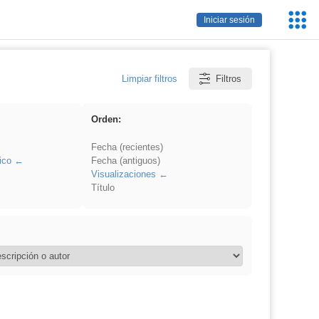
Servic
Iniciar sesión
Educa
Limpiar filtros
Filtros
Orden:
Fecha (recientes)
ico
Fecha (antiguos)
Visualizaciones
Título