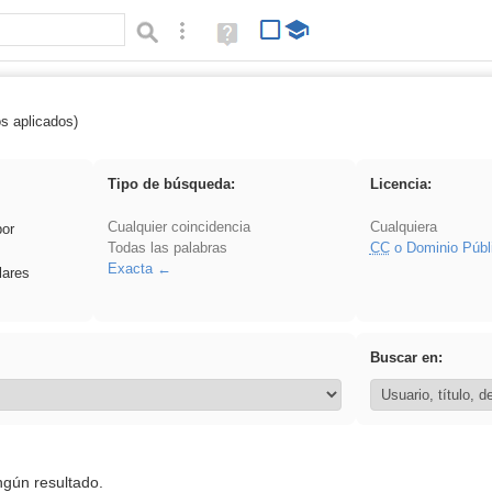
Búsqueda avanzada
Ayuda
(en
ventana
nueva)
os aplicados)
fruto
Tipo de búsqueda:
Licencia:
Cualquier coincidencia
Cualquiera
por
Todas las palabras
CC
o Dominio Públ
Exacta
lares
Buscar en:
ngún resultado.