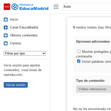
Mediateca de EducaMadrid
Saltar navegación
Palabra o frase:
Inicio
Canal EducaMadrid
0
medios totales (hay filtr
Resultados de: 
Últimos contenidos
Opciones adicionales:
Centros
Tipo de contenido:
Mostrar protegidos 
contraseña
Incluir palabras simi
Inicia sesión para aportar
contenidos, crear listas de
reproducción...
Tipo de contenido:
Iniciar sesión
No se ha encontrado ni