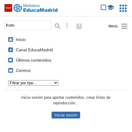
Mediateca de EducaMadrid
Saltar navegación
Servic
Educa
Palabra o frase:
Búsqueda avanzada
Ayuda
(en
ventana
Inicio
nueva)
Canal EducaMadrid
Últimos contenidos
Centros
Tipo de contenido:
Inicia sesión para aportar contenidos, crear listas de
reproducción...
Iniciar sesión