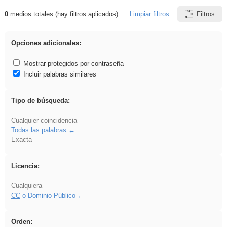
0
medios totales (hay filtros aplicados)
Limpiar filtros
Filtros
Resultados de: fruto
Opciones adicionales:
Mostrar protegidos por contraseña
Incluir palabras similares
Tipo de búsqueda:
Cualquier coincidencia
Todas las palabras
Exacta
Licencia:
Cualquiera
CC
o Dominio Público
Orden: