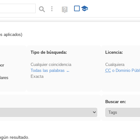
Búsqueda avanzada
Ayuda
(en
ventana
nueva)
os aplicados)
fruto
Tipo de búsqueda:
Licencia:
Cualquier coincidencia
Cualquiera
por
Todas las palabras
CC
o Dominio Públ
Exacta
lares
Buscar en:
ngún resultado.