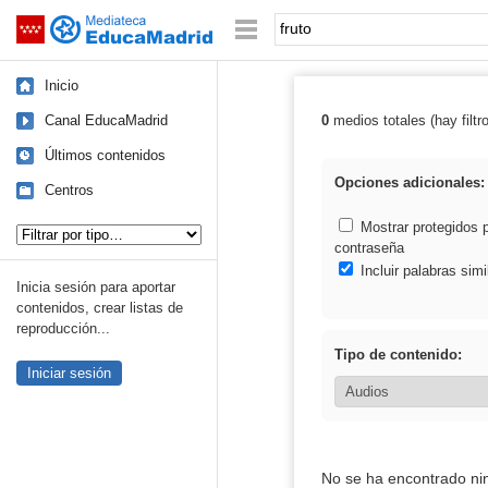
Mediateca de EducaMadrid
Saltar navegación
Palabra o frase:
Inicio
Canal EducaMadrid
0
medios totales (hay filtr
Resultados de: 
Últimos contenidos
Opciones adicionales:
Centros
Tipo de contenido:
Mostrar protegidos 
contraseña
Incluir palabras simi
Inicia sesión para aportar
contenidos, crear listas de
reproducción...
Tipo de contenido:
Iniciar sesión
No se ha encontrado ni