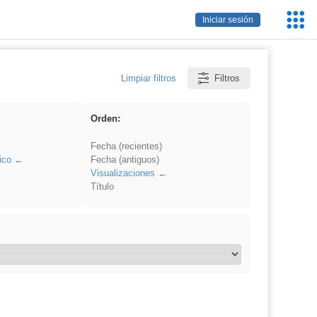
Servic
Iniciar sesión
Educa
Limpiar filtros
Filtros
Orden:
Fecha (recientes)
ico
Fecha (antiguos)
Visualizaciones
Título