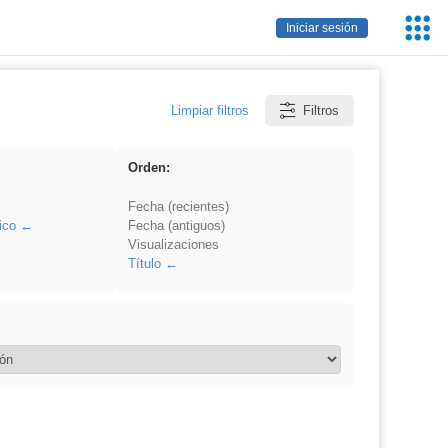
Servic
Iniciar sesión
Educa
Limpiar filtros
Filtros
Orden:
Fecha (recientes)
ico
Fecha (antiguos)
Visualizaciones
Título