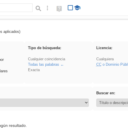
Búsqueda avanzada
Ayuda
(en
ventana
nueva)
os aplicados)
fruto
Tipo de búsqueda:
Licencia:
Cualquier coincidencia
Cualquiera
por
Todas las palabras
CC
o Dominio Públ
Exacta
lares
Buscar en:
ngún resultado.