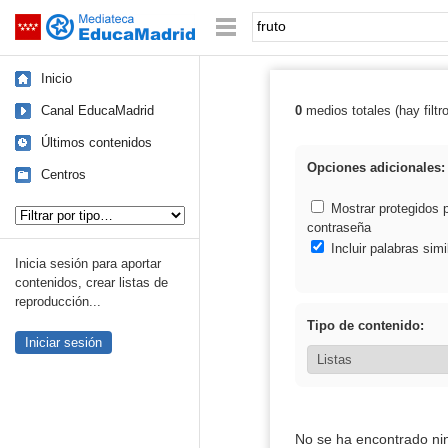
Mediateca de EducaMadrid
Saltar navegación
Palabra o frase:
Inicio
Canal EducaMadrid
0
medios totales (hay filtr
Resultados de: 
Últimos contenidos
Opciones adicionales:
Centros
Tipo de contenido:
Mostrar protegidos 
contraseña
Incluir palabras simi
Inicia sesión para aportar
contenidos, crear listas de
reproducción...
Tipo de contenido:
Iniciar sesión
No se ha encontrado ni