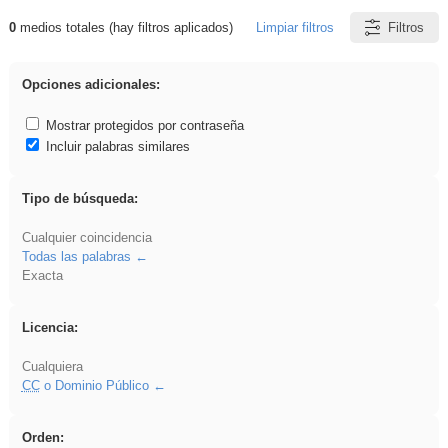
0
medios totales (hay filtros aplicados)
Limpiar filtros
Filtros
Resultados de: fruto
Opciones adicionales:
Mostrar protegidos por contraseña
Incluir palabras similares
Tipo de búsqueda:
Cualquier coincidencia
Todas las palabras
Exacta
Licencia:
Cualquiera
CC
o Dominio Público
Orden: