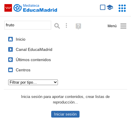
Mediateca de EducaMadrid
Saltar navegación
Servic
Educa
Palabra o frase:
Búsqueda avanzada
Ayuda
(en
ventana
Inicio
nueva)
Canal EducaMadrid
Últimos contenidos
Centros
Tipo de contenido:
Inicia sesión para aportar contenidos, crear listas de
reproducción...
Iniciar sesión