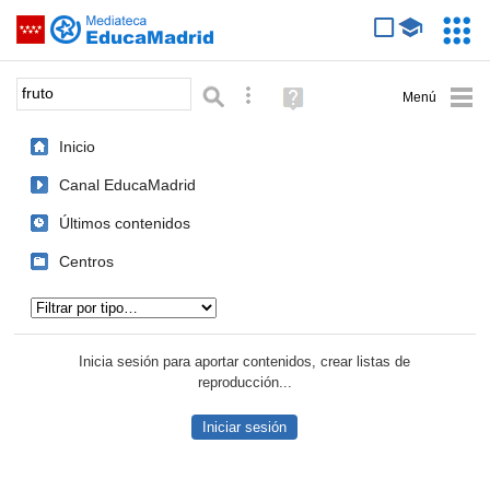
Mediateca de EducaMadrid
Saltar navegación
Servic
Educa
Palabra o frase:
Búsqueda avanzada
Ayuda
(en
ventana
Inicio
nueva)
Canal EducaMadrid
Últimos contenidos
Centros
Tipo de contenido:
Inicia sesión para aportar contenidos, crear listas de
reproducción...
Iniciar sesión