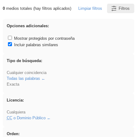
0
medios totales (hay filtros aplicados)
Limpiar filtros
Filtros
Resultados de: fruto
Opciones adicionales:
Mostrar protegidos por contraseña
Incluir palabras similares
Tipo de búsqueda:
Cualquier coincidencia
Todas las palabras
Exacta
Licencia:
Cualquiera
CC
o Dominio Público
Orden: