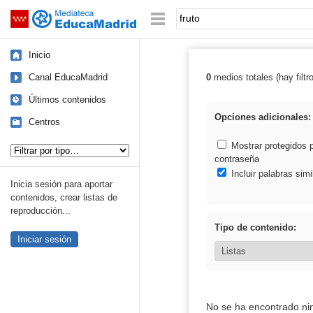
Mediateca de EducaMadrid
Saltar navegación
Palabra o frase:
Inicio
Canal EducaMadrid
0
medios totales (hay filtr
Resultados de: 
Últimos contenidos
Opciones adicionales:
Centros
Tipo de contenido:
Mostrar protegidos 
contraseña
Incluir palabras simi
Inicia sesión para aportar
contenidos, crear listas de
reproducción...
Tipo de contenido:
Iniciar sesión
No se ha encontrado ni