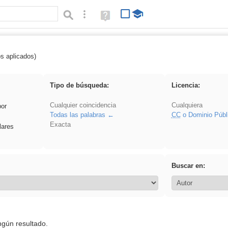
Búsqueda avanzada
Ayuda
(en
ventana
nueva)
os aplicados)
fruto
Tipo de búsqueda:
Licencia:
Cualquier coincidencia
Cualquiera
por
Todas las palabras
CC
o Dominio Públ
Exacta
lares
Buscar en:
ngún resultado.