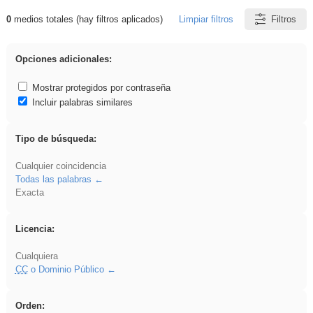
0
medios totales (hay filtros aplicados)
Limpiar filtros
Filtros
Resultados de: fruto
Opciones adicionales:
Mostrar protegidos por contraseña
Incluir palabras similares
Tipo de búsqueda:
Cualquier coincidencia
Todas las palabras
Exacta
Licencia:
Cualquiera
CC
o Dominio Público
Orden: