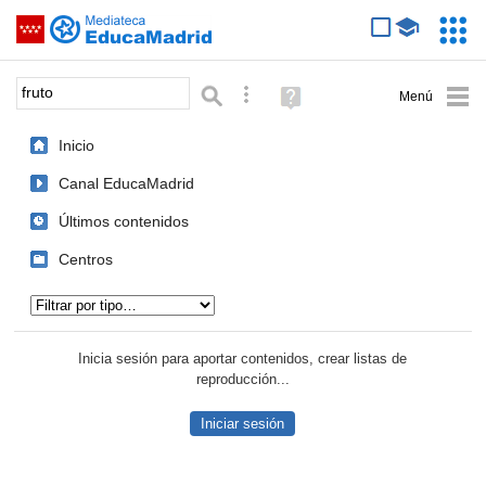
Mediateca de EducaMadrid
Saltar navegación
Servic
Educa
Palabra o frase:
Búsqueda avanzada
Ayuda
(en
ventana
Inicio
nueva)
Canal EducaMadrid
Últimos contenidos
Centros
Tipo de contenido:
Inicia sesión para aportar contenidos, crear listas de
reproducción...
Iniciar sesión