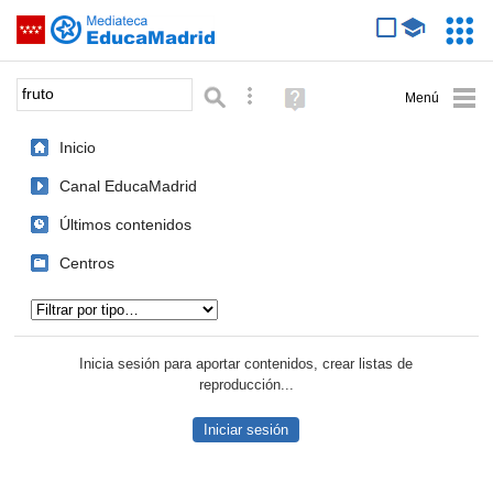
Mediateca de EducaMadrid
Saltar navegación
Servic
Educa
Palabra o frase:
Búsqueda avanzada
Ayuda
(en
ventana
Inicio
nueva)
Canal EducaMadrid
Últimos contenidos
Centros
Tipo de contenido:
Inicia sesión para aportar contenidos, crear listas de
reproducción...
Iniciar sesión