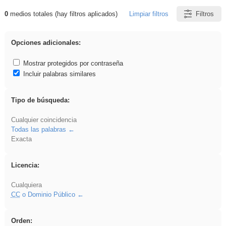
0
medios totales (hay filtros aplicados)
Limpiar filtros
Filtros
Resultados de: fruto
Opciones adicionales:
Mostrar protegidos por contraseña
Incluir palabras similares
Tipo de búsqueda:
Cualquier coincidencia
Todas las palabras
Exacta
Licencia:
Cualquiera
CC
o Dominio Público
Orden: