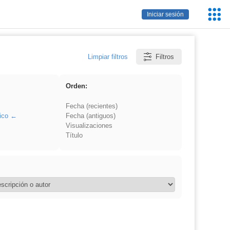
Servic
Iniciar sesión
Educa
Limpiar filtros
Filtros
Orden:
Fecha (recientes)
ico
Fecha (antiguos)
Visualizaciones
Título