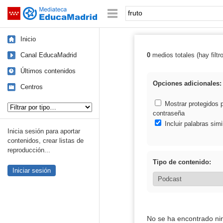
Mediateca de EducaMadrid
Saltar navegación
Palabra o frase:
Inicio
Canal EducaMadrid
0
medios totales (hay filtr
Resultados de: 
Últimos contenidos
Opciones adicionales:
Centros
Tipo de contenido:
Mostrar protegidos 
contraseña
Incluir palabras simi
Inicia sesión para aportar
contenidos, crear listas de
reproducción...
Tipo de contenido:
Iniciar sesión
No se ha encontrado ni