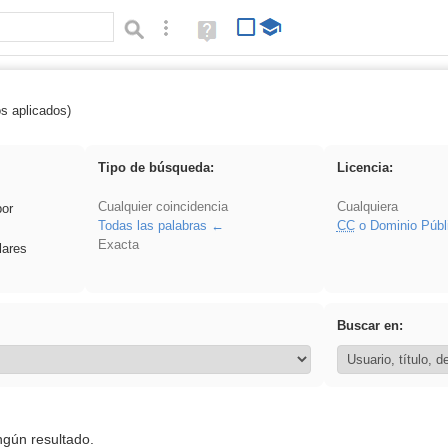
Búsqueda avanzada
Ayuda
(en
ventana
nueva)
os aplicados)
fruto
Tipo de búsqueda:
Licencia:
Cualquier coincidencia
Cualquiera
por
Todas las palabras
CC
o Dominio Públ
Exacta
lares
Buscar en:
ngún resultado.