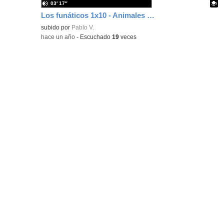
03′ 17″
Los funáticos 1x10 - Animales raros y la fruta más divertida
Contenido educativo.
subido por
Pablo V.
-
hace un año
-
Escuchado
19
veces