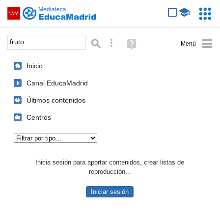
Mediateca de EducaMadrid
Saltar navegación
Servic
Educa
Palabra o frase:
Búsqueda avanzada
Ayuda
(en
ventana
Inicio
nueva)
Canal EducaMadrid
Últimos contenidos
Centros
Tipo de contenido:
Inicia sesión para aportar contenidos, crear listas de
reproducción...
Iniciar sesión