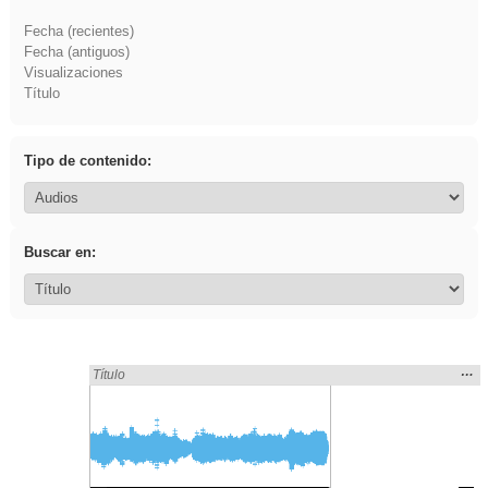
Fecha (recientes)
Fecha (antiguos)
Visualizaciones
Título
Tipo de contenido:
Buscar en:
Mos
…
Encontrado «fruto» en:
Título
la
ubic
de l
bús