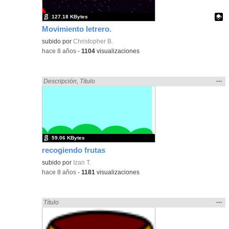
127.18 KBytes
Movimiento letrero.
Contenido educativo.
subido por
Christopher B.
-
hace 8 años
-
1104
visualizaciones
Mos
…
Encontrado «fruto» en:
Descripción
,
Título
la
ubic
de l
bús
59.06 KBytes
recogiendo frutas
subido por
Izan T.
-
hace 8 años
-
1181
visualizaciones
Mos
…
Encontrado «fruto» en:
Título
la
ubic
de l