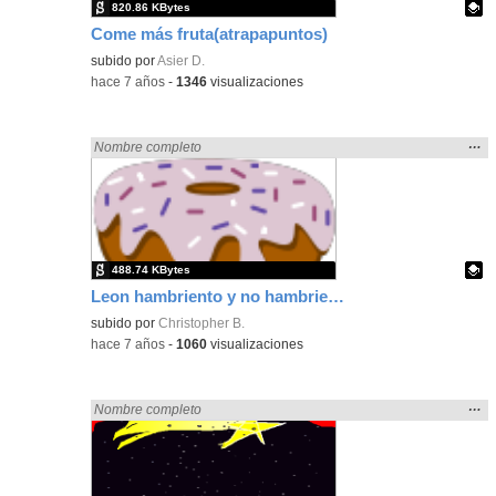
820.86 KBytes
Come más fruta(atrapapuntos)
Contenido educativo.
subido por
Asier D.
-
hace 7 años
-
1346
visualizaciones
Mos
…
Encontrado «fruto» en:
Nombre completo
la
ubic
de l
bús
488.74 KBytes
Leon hambriento y no hambriento.
Contenido educativo.
subido por
Christopher B.
-
hace 7 años
-
1060
visualizaciones
Mos
…
Encontrado «fruto» en:
Nombre completo
la
ubic
de l
bús