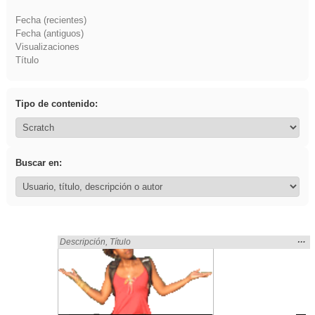
Fecha (recientes)
Fecha (antiguos)
Visualizaciones
Título
Tipo de contenido:
Buscar en:
Mos
…
Encontrado «fruto» en:
Descripción
,
Título
la
ubic
de l
bús