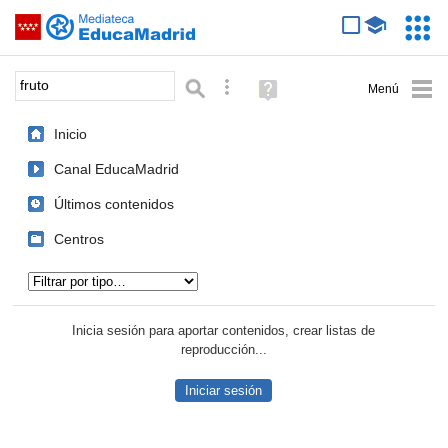
Mediateca de EducaMadrid
Saltar navegación
Servic
Educa
Palabra o frase:
Búsqueda avanzada
Ayuda
(en
ventana
Inicio
nueva)
Canal EducaMadrid
Últimos contenidos
Centros
Tipo de contenido:
Inicia sesión para aportar contenidos, crear listas de
reproducción...
Iniciar sesión