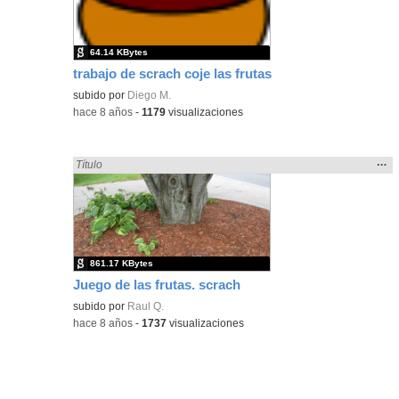
bús
64.14 KBytes
trabajo de scrach coje las frutas
subido por
Diego M.
-
hace 8 años
-
1179
visualizaciones
Mos
…
Encontrado «fruto» en:
Título
la
ubic
de l
bús
861.17 KBytes
Juego de las frutas. scrach
subido por
Raul Q.
-
hace 8 años
-
1737
visualizaciones