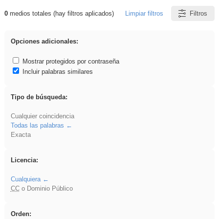
0
medios totales (hay filtros aplicados)
Limpiar filtros
Filtros
Resultados de: fruto
Opciones adicionales:
Mostrar protegidos por contraseña
Incluir palabras similares
Tipo de búsqueda:
Cualquier coincidencia
Todas las palabras
Exacta
Licencia:
Cualquiera
CC
o Dominio Público
Orden: