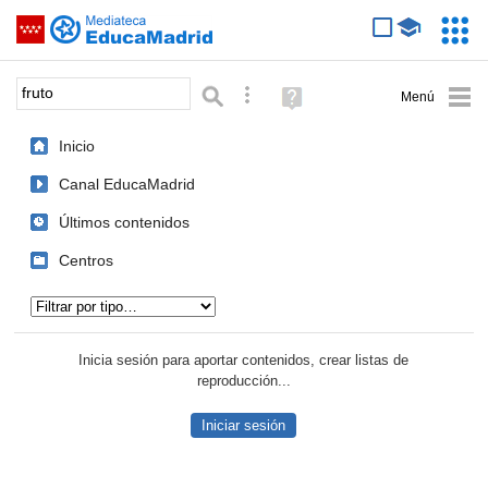
Mediateca de EducaMadrid
Saltar navegación
Servic
Educa
Palabra o frase:
Búsqueda avanzada
Ayuda
(en
ventana
Inicio
nueva)
Canal EducaMadrid
Últimos contenidos
Centros
Tipo de contenido:
Inicia sesión para aportar contenidos, crear listas de
reproducción...
Iniciar sesión