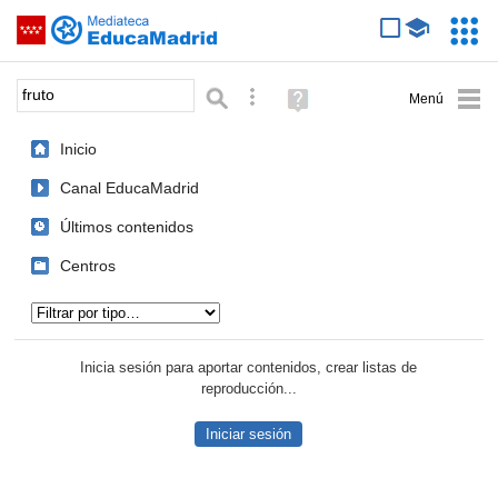
Mediateca de EducaMadrid
Saltar navegación
Servic
Educa
Palabra o frase:
Búsqueda avanzada
Ayuda
(en
ventana
Inicio
nueva)
Canal EducaMadrid
Últimos contenidos
Centros
Tipo de contenido:
Inicia sesión para aportar contenidos, crear listas de
reproducción...
Iniciar sesión