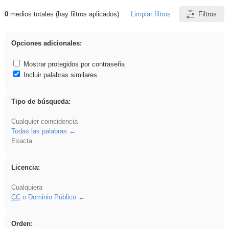
0
medios totales (hay filtros aplicados)
Limpiar filtros
Filtros
Resultados de: fruto
Opciones adicionales:
Mostrar protegidos por contraseña
Incluir palabras similares
Tipo de búsqueda:
Cualquier coincidencia
Todas las palabras
Exacta
Licencia:
Cualquiera
CC
o Dominio Público
Orden: