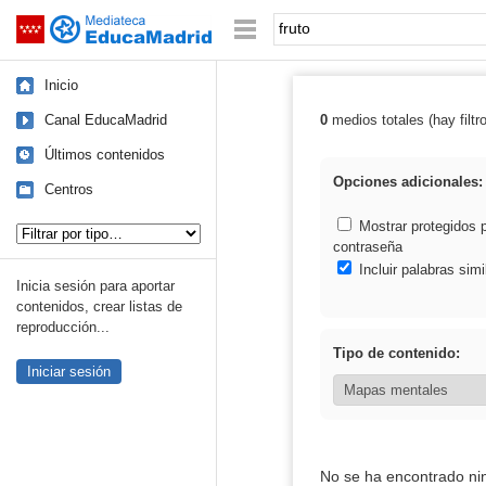
Mediateca de EducaMadrid
Saltar navegación
Palabra o frase:
Inicio
Canal EducaMadrid
0
medios totales (hay filtr
Resultados de: 
Últimos contenidos
Opciones adicionales:
Centros
Tipo de contenido:
Mostrar protegidos 
contraseña
Incluir palabras simi
Inicia sesión para aportar
contenidos, crear listas de
reproducción...
Tipo de contenido:
Iniciar sesión
No se ha encontrado ni