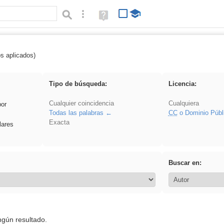
Búsqueda avanzada
Ayuda
(en
ventana
nueva)
os aplicados)
fruto
Tipo de búsqueda:
Licencia:
Cualquier coincidencia
Cualquiera
por
Todas las palabras
CC
o Dominio Públ
Exacta
lares
Buscar en:
ngún resultado.