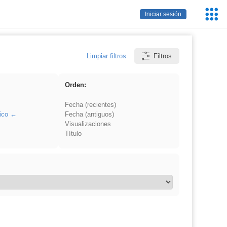
Servic
Iniciar sesión
Educa
Limpiar filtros
Filtros
Orden:
Fecha (recientes)
ico
Fecha (antiguos)
Visualizaciones
Título