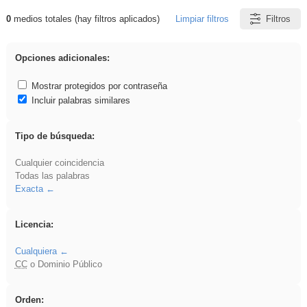
0
medios totales (hay filtros aplicados)
Limpiar filtros
Filtros
Resultados de: fruto
Opciones adicionales:
Mostrar protegidos por contraseña
Incluir palabras similares
Tipo de búsqueda:
Cualquier coincidencia
Todas las palabras
Exacta
Licencia:
Cualquiera
CC
o Dominio Público
Orden: