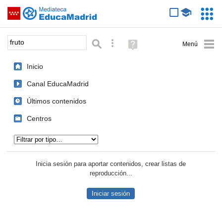
Mediateca de EducaMadrid
Saltar navegación
Servic
Educa
Palabra o frase:
Búsqueda avanzada
Ayuda
(en
ventana
Inicio
nueva)
Canal EducaMadrid
Últimos contenidos
Centros
Tipo de contenido:
Inicia sesión para aportar contenidos, crear listas de
reproducción...
Iniciar sesión