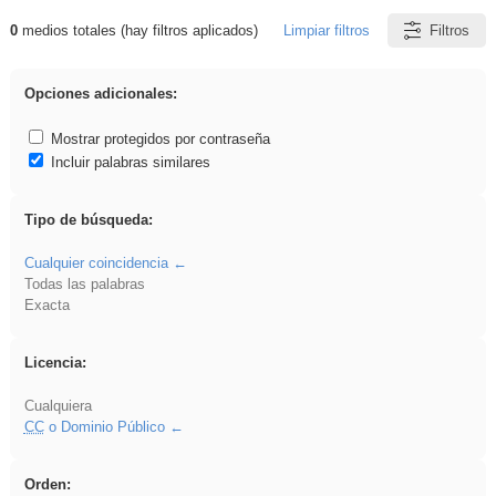
0
medios totales (hay filtros aplicados)
Limpiar filtros
Filtros
Resultados de: fruto
Opciones adicionales:
Mostrar protegidos por contraseña
Incluir palabras similares
Tipo de búsqueda:
Cualquier coincidencia
Todas las palabras
Exacta
Licencia:
Cualquiera
CC
o Dominio Público
Orden: