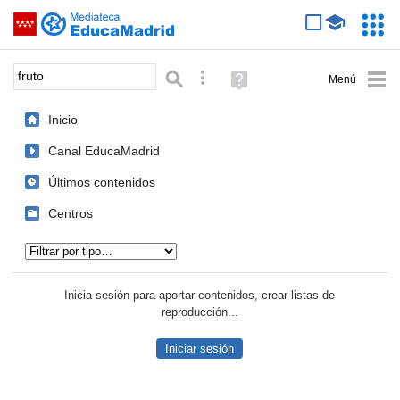
Mediateca de EducaMadrid
Saltar navegación
Servic
Educa
Palabra o frase:
Búsqueda avanzada
Ayuda
(en
ventana
Inicio
nueva)
Canal EducaMadrid
Últimos contenidos
Centros
Tipo de contenido:
Inicia sesión para aportar contenidos, crear listas de
reproducción...
Iniciar sesión