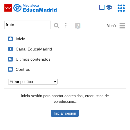
Mediateca de EducaMadrid
Saltar navegación
Servic
Educa
Palabra o frase:
Búsqueda avanzada
Ayuda
(en
ventana
Inicio
nueva)
Canal EducaMadrid
Últimos contenidos
Centros
Tipo de contenido:
Inicia sesión para aportar contenidos, crear listas de
reproducción...
Iniciar sesión