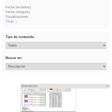
Fecha (recientes)
Fecha (antiguos)
Visualizaciones
Título
Tipo de contenido:
Buscar en:
Mos
…
Encontrado «fruto» en:
Descripción
la
ubic
de l
bús