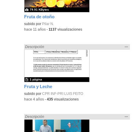
79.91 KBytes
Fruta de otoño
subido por
Pilar N.
-
hace 11 años
-
1137
visualizaciones
Mos
…
Encontrado «fruto» en:
Descripción
la
ubic
de l
bús
1 página
Fruta y Leche
subido por
CPR INF-PRI LUIS FEITO
-
hace 4 años
-
435
visualizaciones
Mos
…
Encontrado «fruto» en:
Descripción
la
ubic
de l