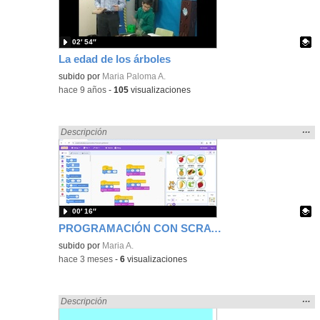
bús
02′ 54″
La edad de los árboles
Contenido educativo.
subido por
Maria Paloma A.
-
hace 9 años
-
105
visualizaciones
Mos
…
Encontrado «fruto» en:
Descripción
la
ubic
de l
bús
00′ 16″
PROGRAMACIÓN CON SCRATCH
Contenido educativo.
subido por
Maria A.
-
hace 3 meses
-
6
visualizaciones
Mos
…
Encontrado «fruto» en:
Descripción
la