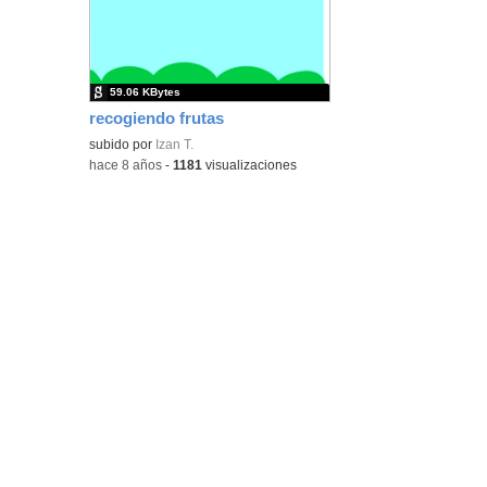
ubic
de l
bús
59.06 KBytes
recogiendo frutas
subido por
Izan T.
-
hace 8 años
-
1181
visualizaciones