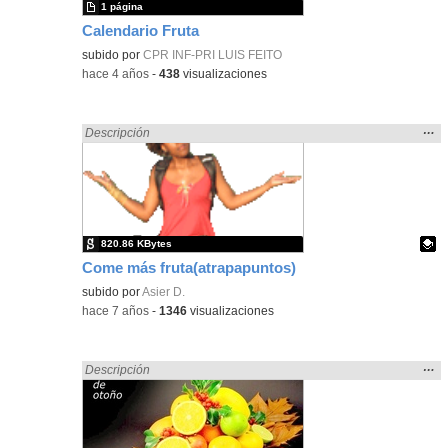
1 página
Calendario Fruta
subido por
CPR INF-PRI LUIS FEITO
-
hace 4 años
-
438
visualizaciones
Mos
…
Encontrado «fruto» en:
Descripción
la
ubic
de l
bús
820.86 KBytes
Come más fruta(atrapapuntos)
Contenido educativo.
subido por
Asier D.
-
hace 7 años
-
1346
visualizaciones
Mos
…
Encontrado «fruto» en:
Descripción
la
ubic
de l
bús