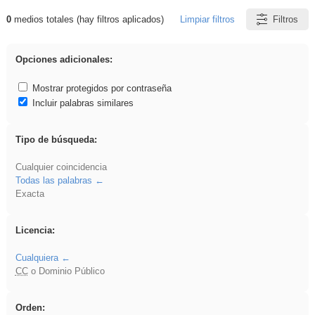
0
medios totales (hay filtros aplicados)
Limpiar filtros
Filtros
Resultados de: fruto
Opciones adicionales:
Mostrar protegidos por contraseña
Incluir palabras similares
Tipo de búsqueda:
Cualquier coincidencia
Todas las palabras
Exacta
Licencia:
Cualquiera
CC
o Dominio Público
Orden: