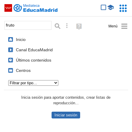
Mediateca de EducaMadrid
Saltar navegación
Servic
Educa
Palabra o frase:
Búsqueda avanzada
Ayuda
(en
ventana
Inicio
nueva)
Canal EducaMadrid
Últimos contenidos
Centros
Tipo de contenido:
Inicia sesión para aportar contenidos, crear listas de
reproducción...
Iniciar sesión