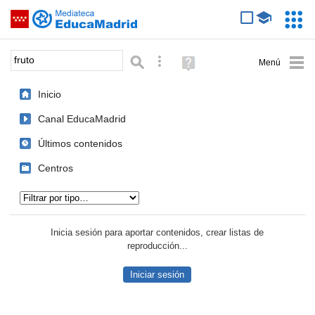
Mediateca de EducaMadrid
Saltar navegación
Servic
Educa
Palabra o frase:
Búsqueda avanzada
Ayuda
(en
ventana
Inicio
nueva)
Canal EducaMadrid
Últimos contenidos
Centros
Tipo de contenido:
Inicia sesión para aportar contenidos, crear listas de
reproducción...
Iniciar sesión