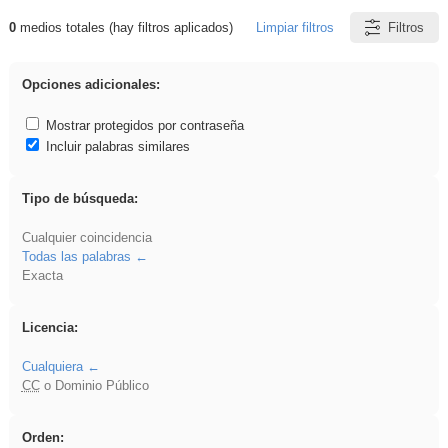
0
medios totales (hay filtros aplicados)
Limpiar filtros
Filtros
Resultados de: fruto
Opciones adicionales:
Mostrar protegidos por contraseña
Incluir palabras similares
Tipo de búsqueda:
Cualquier coincidencia
Todas las palabras
Exacta
Licencia:
Cualquiera
CC
o Dominio Público
Orden: