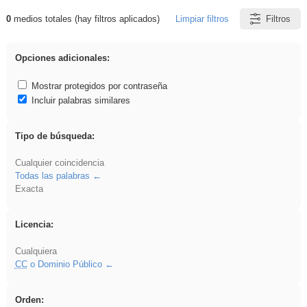
0
medios totales (hay filtros aplicados)
Limpiar filtros
Filtros
Resultados de: fruto
Opciones adicionales:
Mostrar protegidos por contraseña
Incluir palabras similares
Tipo de búsqueda:
Cualquier coincidencia
Todas las palabras
Exacta
Licencia:
Cualquiera
CC
o Dominio Público
Orden: