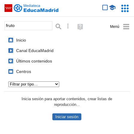
Mediateca de EducaMadrid
Saltar navegación
Servic
Educa
Palabra o frase:
Búsqueda avanzada
Ayuda
(en
ventana
Inicio
nueva)
Canal EducaMadrid
Últimos contenidos
Centros
Tipo de contenido:
Inicia sesión para aportar contenidos, crear listas de
reproducción...
Iniciar sesión