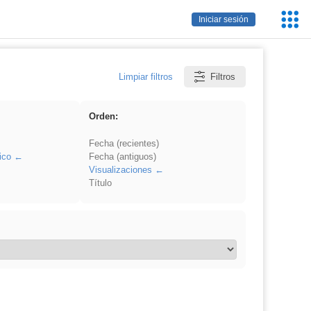
Servic
Iniciar sesión
Educa
Limpiar filtros
Filtros
Orden:
Fecha (recientes)
ico
Fecha (antiguos)
Visualizaciones
Título