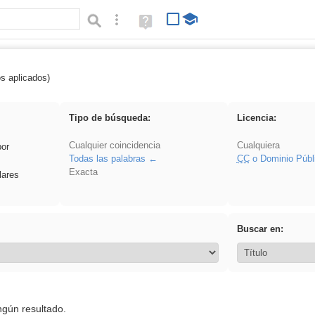
Búsqueda avanzada
Ayuda
(en
ventana
nueva)
os aplicados)
fruto
Tipo de búsqueda:
Licencia:
Cualquier coincidencia
Cualquiera
por
Todas las palabras
CC
o Dominio Públ
Exacta
lares
Buscar en:
ngún resultado.