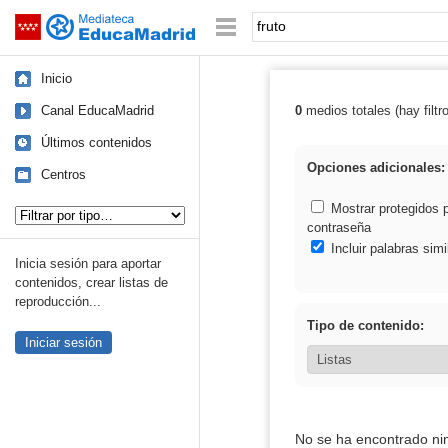
Mediateca de EducaMadrid
Saltar navegación
Palabra o frase:
Inicio
Canal EducaMadrid
0
medios totales (hay filtr
Resultados de: 
Últimos contenidos
Opciones adicionales:
Centros
Tipo de contenido:
Mostrar protegidos 
contraseña
Incluir palabras simi
Inicia sesión para aportar
contenidos, crear listas de
reproducción...
Tipo de contenido:
Iniciar sesión
No se ha encontrado ni