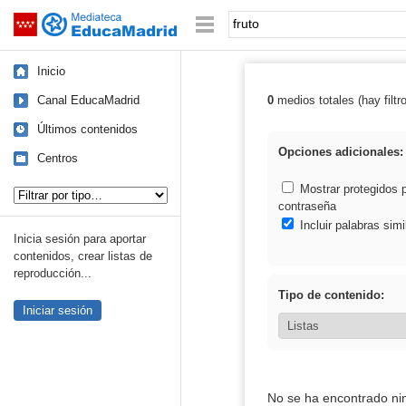
Mediateca de EducaMadrid
Saltar navegación
Palabra o frase:
Inicio
Canal EducaMadrid
0
medios totales (hay filtr
Resultados de: 
Últimos contenidos
Opciones adicionales:
Centros
Tipo de contenido:
Mostrar protegidos 
contraseña
Incluir palabras simi
Inicia sesión para aportar
contenidos, crear listas de
reproducción...
Tipo de contenido:
Iniciar sesión
No se ha encontrado ni