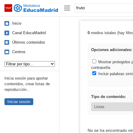
Mediateca de EducaMadrid
Saltar navegación
Palabra o frase:
Inicio
Canal EducaMadrid
0
medios totales (hay filtr
Resultados de: 
Últimos contenidos
Opciones adicionales:
Centros
Tipo de contenido:
Mostrar protegidos 
contraseña
Incluir palabras simi
Inicia sesión para aportar
contenidos, crear listas de
reproducción...
Tipo de contenido:
Iniciar sesión
No se ha encontrado ni