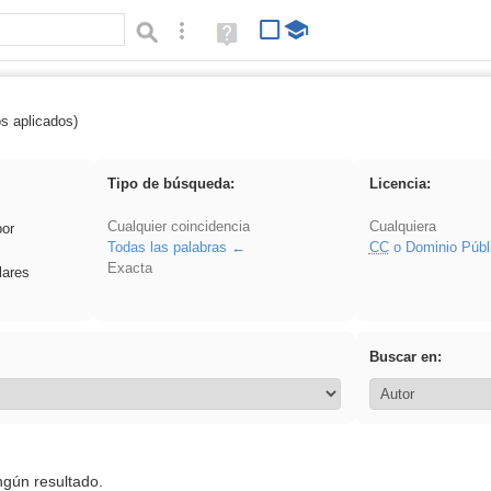
Búsqueda avanzada
Ayuda
(en
ventana
nueva)
os aplicados)
fruto
Tipo de búsqueda:
Licencia:
Cualquier coincidencia
Cualquiera
por
Todas las palabras
CC
o Dominio Públ
Exacta
lares
Buscar en:
ngún resultado.