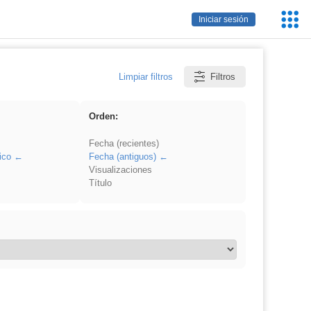
Servic
Iniciar sesión
Educa
Limpiar filtros
Filtros
Orden:
Fecha (recientes)
ico
Fecha (antiguos)
Visualizaciones
Título