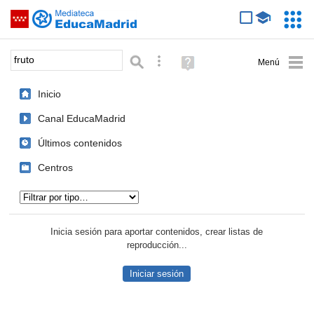
Mediateca de EducaMadrid
Saltar navegación
Servic
Educa
Palabra o frase:
Búsqueda avanzada
Ayuda
(en
ventana
Inicio
nueva)
Canal EducaMadrid
Últimos contenidos
Centros
Tipo de contenido:
Inicia sesión para aportar contenidos, crear listas de
reproducción...
Iniciar sesión