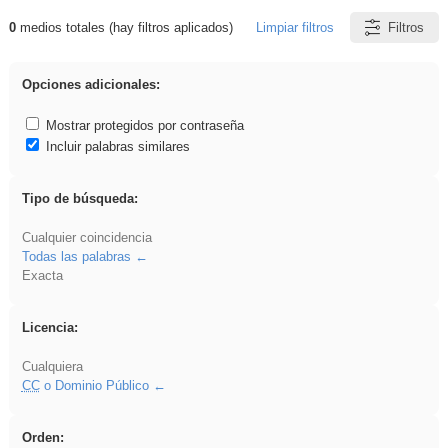
0
medios totales (hay filtros aplicados)
Limpiar filtros
Filtros
Resultados de: fruto
Opciones adicionales:
Mostrar protegidos por contraseña
Incluir palabras similares
Tipo de búsqueda:
Cualquier coincidencia
Todas las palabras
Exacta
Licencia:
Cualquiera
CC
o Dominio Público
Orden: