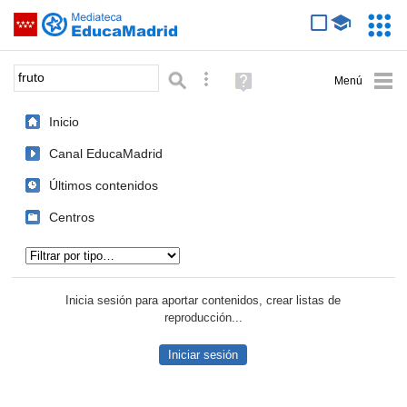
Mediateca de EducaMadrid
Saltar navegación
Servic
Educa
Palabra o frase:
Búsqueda avanzada
Ayuda
(en
ventana
Inicio
nueva)
Canal EducaMadrid
Últimos contenidos
Centros
Tipo de contenido:
Inicia sesión para aportar contenidos, crear listas de
reproducción...
Iniciar sesión