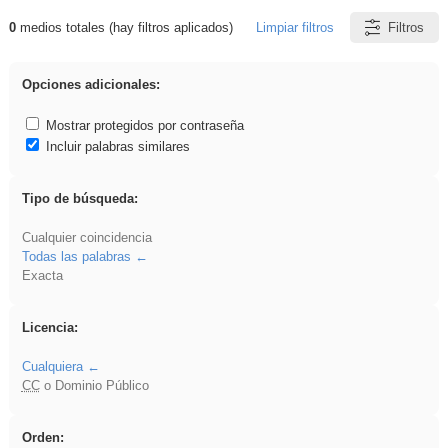
0
medios totales (hay filtros aplicados)
Limpiar filtros
Filtros
Resultados de: fruto
Opciones adicionales:
Mostrar protegidos por contraseña
Incluir palabras similares
Tipo de búsqueda:
Cualquier coincidencia
Todas las palabras
Exacta
Licencia:
Cualquiera
CC
o Dominio Público
Orden: