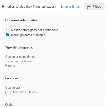
0
medios totales (hay filtros aplicados)
Limpiar filtros
Filtros
Resultados de: griega
Opciones adicionales:
Mostrar protegidos por contraseña
Incluir palabras similares
Tipo de búsqueda:
Cualquier coincidencia
Todas las palabras
Exacta
Licencia:
Cualquiera
CC
o Dominio Público
Orden: