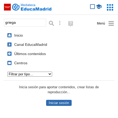
Mediateca de EducaMadrid
Saltar navegación
Servic
Educa
Palabra o frase:
Búsqueda avanzada
Ayuda
(en
ventana
Inicio
nueva)
Canal EducaMadrid
Últimos contenidos
Centros
Tipo de contenido:
Inicia sesión para aportar contenidos, crear listas de
reproducción...
Iniciar sesión