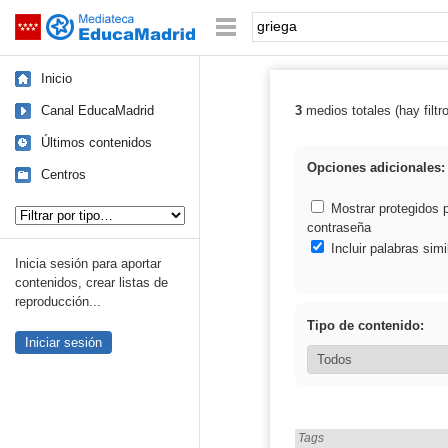
Mediateca de EducaMadrid
Saltar navegación
Palabra o frase:
Inicio
Canal EducaMadrid
3
medios totales (hay filtr
Resultados de: 
Últimos contenidos
Opciones adicionales:
Centros
Tipo de contenido:
Mostrar protegidos 
contraseña
Incluir palabras simi
Inicia sesión para aportar
contenidos, crear listas de
reproducción...
Tipo de contenido:
Iniciar sesión
Encontrado «griega» en:
Tags