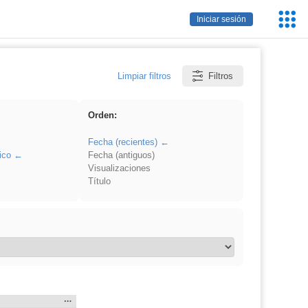
Servic
Iniciar sesión
Educa
Limpiar filtros
Filtros
Orden:
Fecha (recientes)
ico
Fecha (antiguos)
Visualizaciones
Título
Mostrar
…
» en: