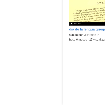
10′ 12″
Contenido educativo.
subido por
M.carmen P.
-
hace 6 meses
-
17
visualiza