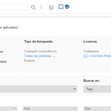
Búsqueda avanzada
Ayuda
(en
ventana
nueva)
os aplicados)
griega
Tipo de búsqueda:
Licencia:
Cualquier coincidencia
Cualquiera
por
Todas las palabras
CC
o Dominio Públ
Exacta
lares
Buscar en:
Mostrar
…
Mostrar
…
Encontrado «griega» en:
Tags
Encontrado «griega
Tags