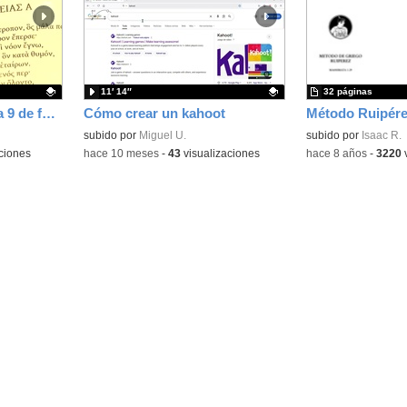
la
la
ubicación
ubicación
de la
de la
búsqueda
búsqueda
11′ 14″
32 páginas
día de la lengua griega 9 de febrero
Cómo crear un kahoot
Contenido educativo.
subido por
Miguel U.
Contenido educativo
subido por
Isaac R.
ciones
-
hace 10 meses
-
43
visualizaciones
-
hace 8 años
-
3220
v