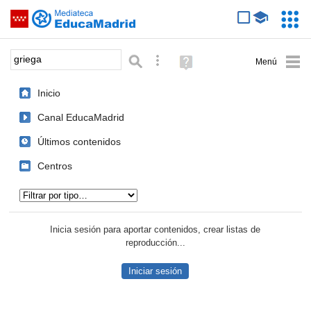
Mediateca de EducaMadrid
Saltar navegación
Servic
Educa
Palabra o frase:
Búsqueda avanzada
Ayuda
(en
ventana
Inicio
nueva)
Canal EducaMadrid
Últimos contenidos
Centros
Tipo de contenido:
Inicia sesión para aportar contenidos, crear listas de
reproducción...
Iniciar sesión