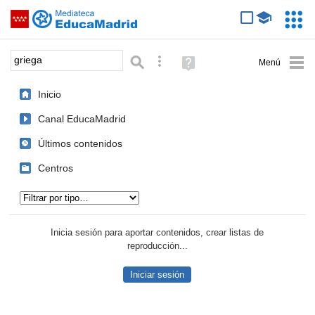
Mediateca de EducaMadrid
Saltar navegación
Servic
Educa
Palabra o frase:
Búsqueda avanzada
Ayuda
(en
ventana
Inicio
nueva)
Canal EducaMadrid
Últimos contenidos
Centros
Tipo de contenido:
Inicia sesión para aportar contenidos, crear listas de
reproducción...
Iniciar sesión