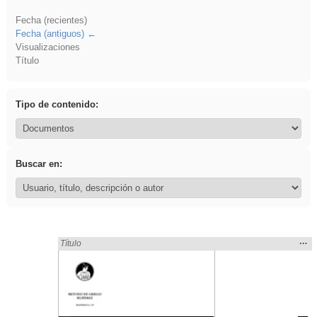
Fecha (recientes)
Fecha (antiguos)
Visualizaciones
Título
Tipo de contenido:
Buscar en:
Mos
…
Encontrado «griega» en:
Título
la
ubic
de l
bús