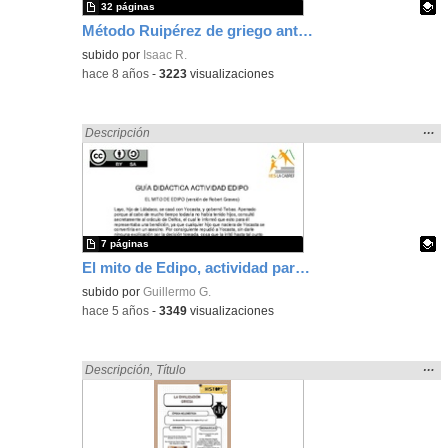
32 páginas
Método Ruipérez de griego antiguo
Contenido educativo.
subido por
Isaac R.
-
hace 8 años
-
3223
visualizaciones
Mos
…
Encontrado «griega» en:
Descripción
la
ubic
de l
bús
7 páginas
El mito de Edipo, actividad para ámbito sociolingüístico 1º ESO
Contenido educativo.
subido por
Guillermo G.
-
hace 5 años
-
3349
visualizaciones
Mos
…
Encontrado «griega» en:
Descripción
,
Título
la
ubic
de l
bús