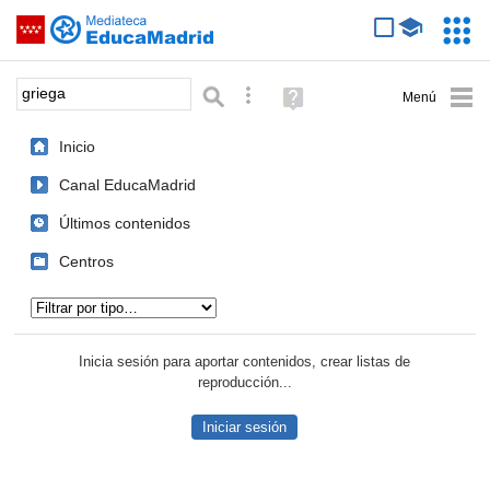
Mediateca de EducaMadrid
Saltar navegación
Servic
Educa
Palabra o frase:
Búsqueda avanzada
Ayuda
(en
ventana
Inicio
nueva)
Canal EducaMadrid
Últimos contenidos
Centros
Tipo de contenido:
Inicia sesión para aportar contenidos, crear listas de
reproducción...
Iniciar sesión