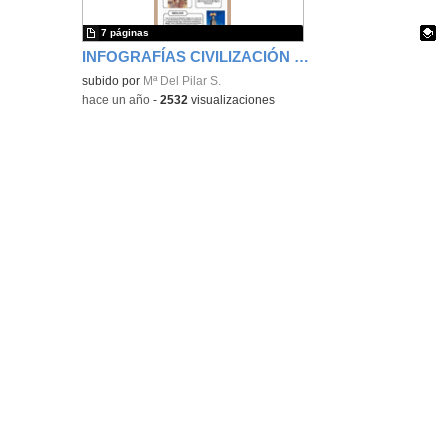
7 páginas
INFOGRAFÍAS CIVILIZACIÓN GRIEGA
Contenido educativo.
subido por
Mª Del Pilar S.
-
hace un año
-
2532
visualizaciones