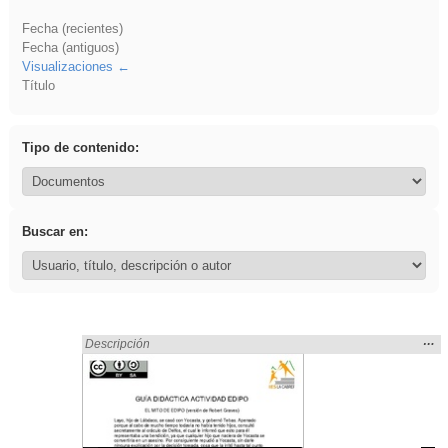
Fecha (recientes)
Fecha (antiguos)
Visualizaciones
Título
Tipo de contenido:
Buscar en:
Mos
…
Encontrado «griega» en:
Descripción
la
ubic
de l
bús