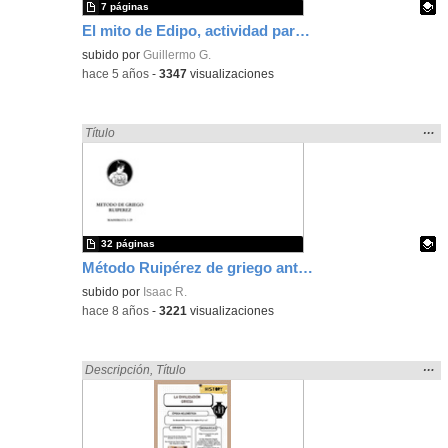
7 páginas
El mito de Edipo, actividad para ámbito sociolingüístico 1º ESO
Contenido educativo.
subido por
Guillermo G.
-
hace 5 años
-
3347
visualizaciones
Mos
…
Encontrado «griega» en:
Título
la
ubic
de l
bús
32 páginas
Método Ruipérez de griego antiguo
Contenido educativo.
subido por
Isaac R.
-
hace 8 años
-
3221
visualizaciones
Mos
…
Encontrado «griega» en:
Descripción
,
Título
la
ubic
de l
bús