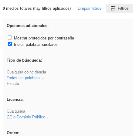
0
medios totales (hay filtros aplicados)
Limpiar filtros
Filtros
Resultados de: griega
Opciones adicionales:
Mostrar protegidos por contraseña
Incluir palabras similares
Tipo de búsqueda:
Cualquier coincidencia
Todas las palabras
Exacta
Licencia:
Cualquiera
CC
o Dominio Público
Orden: