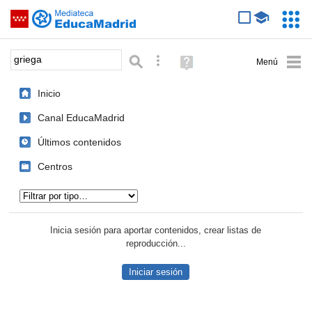
Mediateca de EducaMadrid
Saltar navegación
Servic
Educa
Palabra o frase:
Búsqueda avanzada
Ayuda
(en
ventana
Inicio
nueva)
Canal EducaMadrid
Últimos contenidos
Centros
Tipo de contenido:
Inicia sesión para aportar contenidos, crear listas de
reproducción...
Iniciar sesión