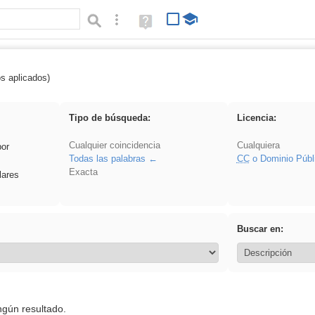
Búsqueda avanzada
Ayuda
(en
ventana
nueva)
os aplicados)
griega
Tipo de búsqueda:
Licencia:
Cualquier coincidencia
Cualquiera
por
Todas las palabras
CC
o Dominio Públ
Exacta
lares
Buscar en:
ngún resultado.