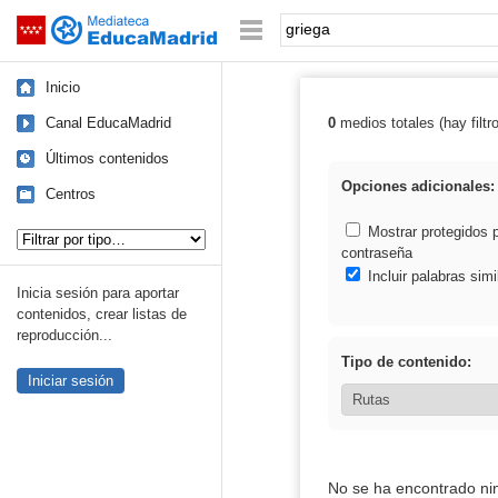
Mediateca de EducaMadrid
Saltar navegación
Palabra o frase:
Inicio
Canal EducaMadrid
0
medios totales (hay filtr
Resultados de: 
Últimos contenidos
Opciones adicionales:
Centros
Tipo de contenido:
Mostrar protegidos 
contraseña
Incluir palabras simi
Inicia sesión para aportar
contenidos, crear listas de
reproducción...
Tipo de contenido:
Iniciar sesión
No se ha encontrado ni