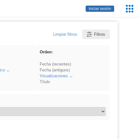
Servic
Iniciar sesión
Educa
Limpiar filtros
Filtros
Orden:
Fecha (recientes)
ico
Fecha (antiguos)
Visualizaciones
Título