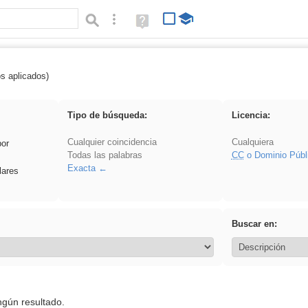
Búsqueda avanzada
Ayuda
(en
ventana
nueva)
os aplicados)
griega
Tipo de búsqueda:
Licencia:
Cualquier coincidencia
Cualquiera
por
Todas las palabras
CC
o Dominio Públ
Exacta
lares
Buscar en:
ngún resultado.