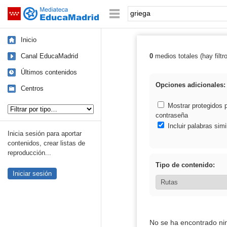
Mediateca de EducaMadrid
Saltar navegación
Palabra o frase:
Inicio
Canal EducaMadrid
0
medios totales (hay filtr
Resultados de: 
Últimos contenidos
Opciones adicionales:
Centros
Tipo de contenido:
Mostrar protegidos 
contraseña
Incluir palabras simi
Inicia sesión para aportar
contenidos, crear listas de
reproducción...
Tipo de contenido:
Iniciar sesión
No se ha encontrado ni