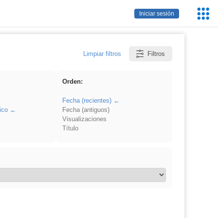
Servic
Iniciar sesión
Educa
Limpiar filtros
Filtros
Orden:
Fecha (recientes)
ico
Fecha (antiguos)
Visualizaciones
Título