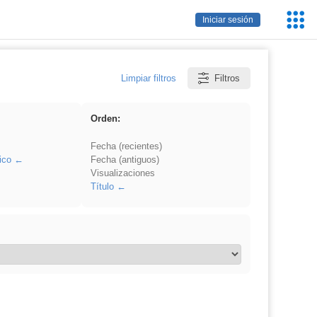
Servic
Iniciar sesión
Educa
Limpiar filtros
Filtros
Orden:
Fecha (recientes)
ico
Fecha (antiguos)
Visualizaciones
Título