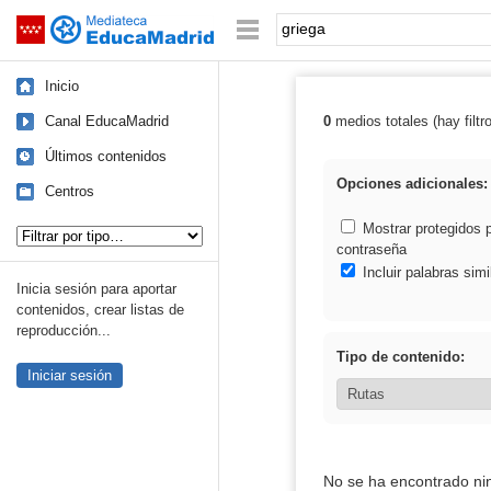
Mediateca de EducaMadrid
Saltar navegación
Palabra o frase:
Inicio
Canal EducaMadrid
0
medios totales (hay filtr
Resultados de: 
Últimos contenidos
Opciones adicionales:
Centros
Tipo de contenido:
Mostrar protegidos 
contraseña
Incluir palabras simi
Inicia sesión para aportar
contenidos, crear listas de
reproducción...
Tipo de contenido:
Iniciar sesión
No se ha encontrado ni