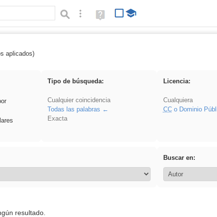
Búsqueda avanzada
Ayuda
(en
ventana
nueva)
os aplicados)
griega
Tipo de búsqueda:
Licencia:
Cualquier coincidencia
Cualquiera
por
Todas las palabras
CC
o Dominio Públ
Exacta
lares
Buscar en:
ngún resultado.