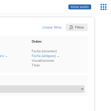
Servic
Iniciar sesión
Educa
Limpiar filtros
Filtros
Orden:
Fecha (recientes)
ico
Fecha (antiguos)
Visualizaciones
Título