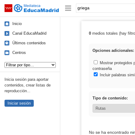
Mediateca de EducaMadrid
Saltar navegación
Palabra o frase:
Inicio
Canal EducaMadrid
0
medios totales (hay filtr
Resultados de: 
Últimos contenidos
Opciones adicionales:
Centros
Tipo de contenido:
Mostrar protegidos 
contraseña
Incluir palabras simi
Inicia sesión para aportar
contenidos, crear listas de
reproducción...
Tipo de contenido:
Iniciar sesión
No se ha encontrado ni