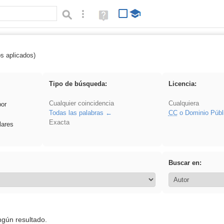
Búsqueda avanzada
Ayuda
(en
ventana
nueva)
os aplicados)
griega
Tipo de búsqueda:
Licencia:
Cualquier coincidencia
Cualquiera
por
Todas las palabras
CC
o Dominio Públ
Exacta
lares
Buscar en:
ngún resultado.